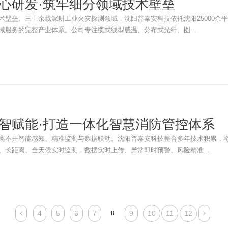
心研发·筑牢细分领域技术壁垒
术壁垒。三十余载深耕工业火灾探测领域，沈阳普泰安科技依托沈阳25000余
域服务的完整产业体系。公司专注缆式线型感温、分布式光纤、图...
智赋能·打造一体化智慧消防管控体系
离不开智能感知、精准监测与数据联动。沈阳普泰安科技整合多年技术积累，
、长距离、全天候实时监测，数据实时上传、异常即时预警、风险精准...
4
5
6
7
9
10
11
12
8